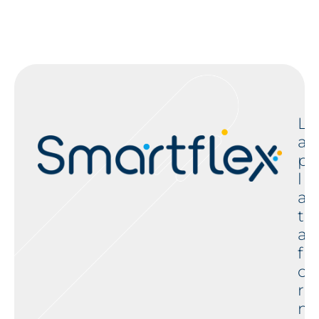
L
a
p
l
a
t
a
f
o
r
m