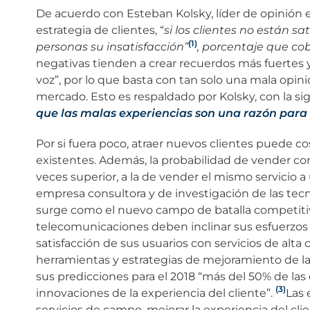
De acuerdo con Esteban Kolsky, líder de opinión 
estrategia de clientes, “
si los clientes no están sa
(1)
personas su insatisfacción”
, porcentaje que co
negativas tienden a crear recuerdos más fuertes 
voz”, por lo que basta con tan solo una mala opin
mercado. Esto es respaldado por Kolsky, con la si
que las malas experiencias son una razón para r
Por si fuera poco, atraer nuevos clientes puede co
existentes. Además, la probabilidad de vender con 
veces superior, a la de vender el mismo servicio a 
empresa consultora y de investigación de las tecn
surge como el nuevo campo de batalla competitivo”
telecomunicaciones deben inclinar sus esfuerzos 
satisfacción de sus usuarios con servicios de alta c
herramientas y estrategias de mejoramiento de la 
sus predicciones para el 2018 “más del 50% de las 
(3)
innovaciones de la experiencia del cliente”.
Las 
servicios de campo, mejorar la experiencia del cl