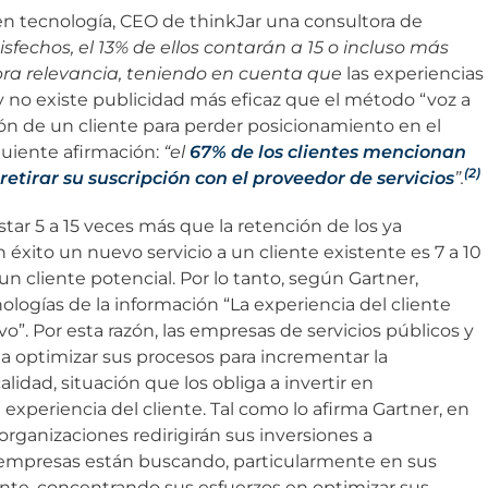
en tecnología, CEO de thinkJar una consultora de
tisfechos, el 13% de ellos contarán a 15 o incluso más
bra relevancia, teniendo en cuenta que
las experiencias
y no existe publicidad más eficaz que el método “voz a
ión de un cliente para perder posicionamiento en el
guiente afirmación:
“el
67% de los clientes mencionan
(2)
etirar su suscripción con el proveedor de servicios
”.
star 5 a 15 veces más que la retención de los ya
éxito un nuevo servicio a un cliente existente es 7 a 10
un cliente potencial. Por lo tanto, según Gartner,
ologías de la información “La experiencia del cliente
. Por esta razón, las empresas de servicios públicos y
a optimizar sus procesos para incrementar la
alidad, situación que los obliga a invertir en
experiencia del cliente. Tal como lo afirma Gartner, en
organizaciones redirigirán sus inversiones a
empresas están buscando, particularmente en sus
iente, concentrando sus esfuerzos en optimizar sus