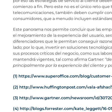
por eso las estrategias de servicio al cliente d
comienzo a fin. Pero este no es el único reto que 
telecomunicaciones, también deben cumplir con l
consumidores, que a menudo incluyen estándares 
Este panorama nos permite concluir que las empre
el mejoramiento de la experiencia del usuario, ser
diferenciadores que le permitan conseguir razone
lado; por lo que, invertir en soluciones tecnológi
sus procesos críticos del negocio, como sus labor
mantendrá vigentes, tal como afirma Gartner:
“de
principalmente por la experiencia del cliente y por
(1)
https://www.superoffice.com/blog/customer-e
(2)
http://www.huffingtonpost.com/vala-afshar
(3)
http://www.gartner.com/newsroom/id/3072
(4)
http://blogs.forrester.com/kate_leggett/16-