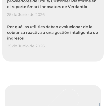
proveedores de Utility Customer Platforms en
el reporte Smart Innovators de Verdantix
25 de Junio de 2026
Por qué las utilities deben evolucionar de la
cobranza reactiva a una gestión inteligente de
ingresos
25 de Junio de 2026
L