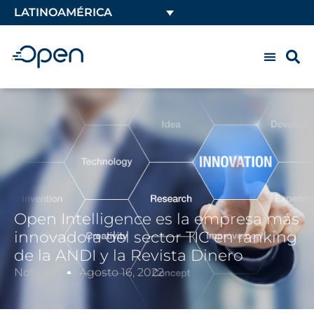
LATINOAMÉRICA
Open Intelligence es la empresa más
innovadora del sector TIC en ranking
de la ANDI y la Revista Dinero
Noticias
Agosto 16, 2022