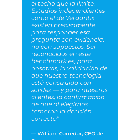
el techo que la limite.
Estudios independientes
como el de Verdantix
existen precisamente
para responder esa
pregunta con evidencia,
no con supuestos. Ser
reconocidos en este
benchmark es, para
nosotros, la validación de
que nuestra tecnología
está construida con
solidez — y para nuestros
clientes, la confirmación
de que al elegirnos
tomaron la decisión
correcta”
— William Corredor, CEO de