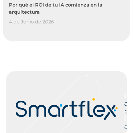
Por qué el ROI de tu IA comienza en la
arquitectura
4 de Junio de 2026
L
a
p
l
a