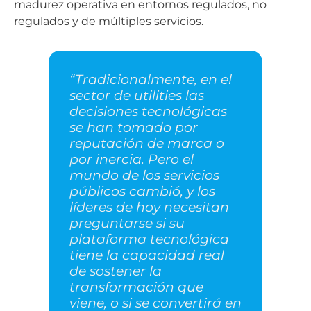
madurez operativa en entornos regulados, no
regulados y de múltiples servicios.
“Tradicionalmente, en el
sector de utilities las
decisiones tecnológicas
se han tomado por
reputación de marca o
por inercia. Pero el
mundo de los servicios
públicos cambió, y los
líderes de hoy necesitan
preguntarse si su
plataforma tecnológica
tiene la capacidad real
de sostener la
transformación que
viene, o si se convertirá en