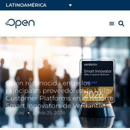
LATINOAMÉRICA
Open reconocida entre los
principales proveedores de Utility
Customer Platforms en el reporte
Smart Innovators de Verdantix
Noticias
Junio 25, 2026