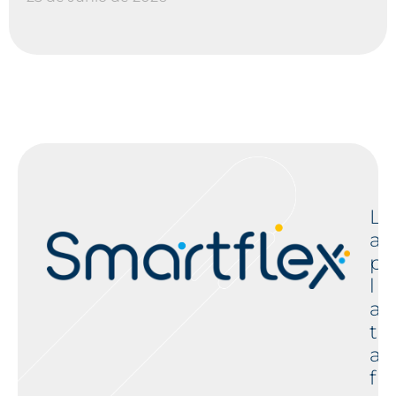
L
a
p
l
a
t
a
f